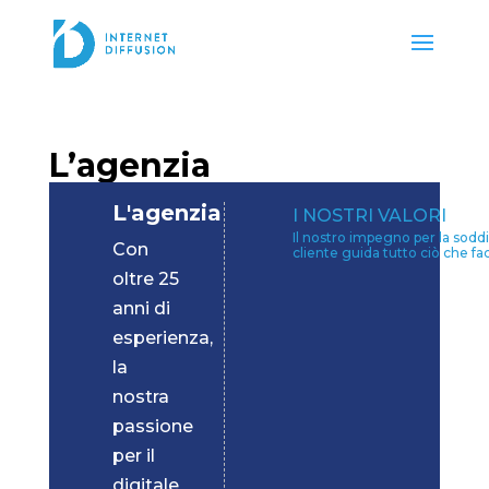
L’agenzia
L'agenzia
I NOSTRI VALORI
Il nostro impegno per la sodd
Con
cliente guida tutto ciò che f
oltre 25
anni di
esperienza,
la
nostra
passione
per il
digitale