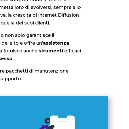
allo sviluppo del servizio di
lienti, Internet Diffusion lancia sul
di
manutenzione per WordPress
.
i all’attivo, la filosofia di questo
iare la portata di un servizio
sito web, offrendo ai clienti un
etta loro di evolversi, sempre allo
va, la crescita di Internet Diffusion
uella dei suoi clienti.
zio non solo garantisce il
el sito e offre un’
assistenza
a fornisce anche
strumenti
efficaci
cesso
.
 tre pacchetti di manutenzione