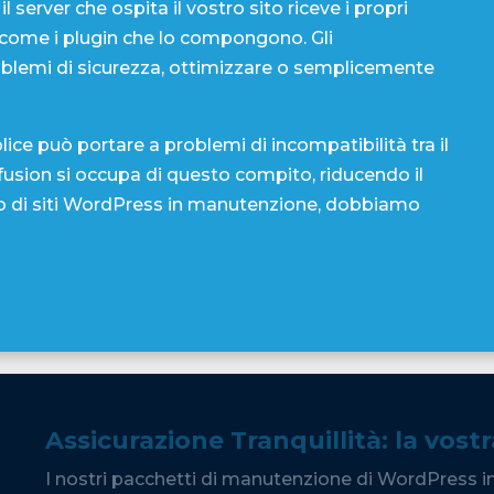
completi più uno senza 
ontenuti più diffuso al mondo e, come ogni altro
l server che ospita il vostro sito riceve i propri
 come i plugin che lo compongono. Gli
oblemi di sicurezza, ottimizzare o semplicemente
 può portare a problemi di incompatibilità tra il
ffusion si occupa di questo compito, riducendo il
naio di siti WordPress in manutenzione, dobbiamo