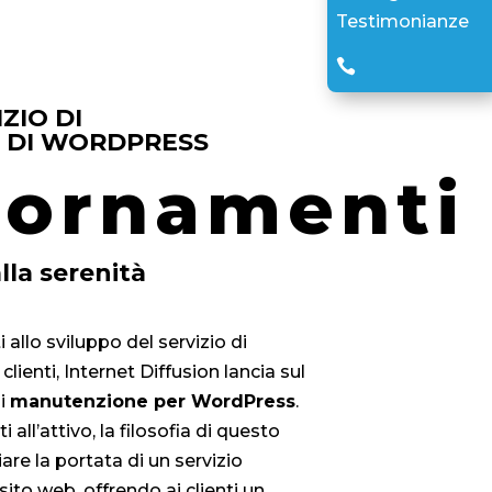
Testimonianze

ZIO DI 
 DI WORDPRESS
curazione
la
quillità
lla serenità