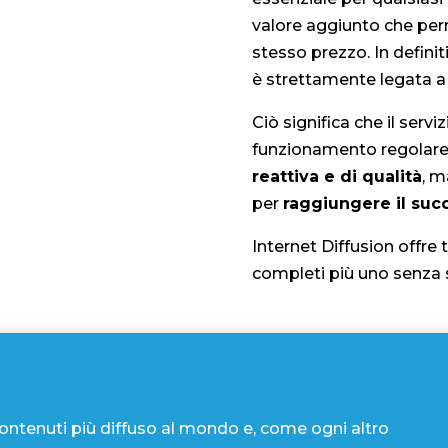
Dopo molti anni dedicati 
manutenzione per i suoi c
mercato il suo servizio 
Con un centinaio di client
servizio è quella di ampl
essenziale per qualsiasi 
valore aggiunto che perm
stesso prezzo. In definiti
è strettamente legata a q
Ciò significa che il servi
funzionamento regolare d
reattiva e di qualità
, m
per
raggiungere il suc
Internet Diffusion offre