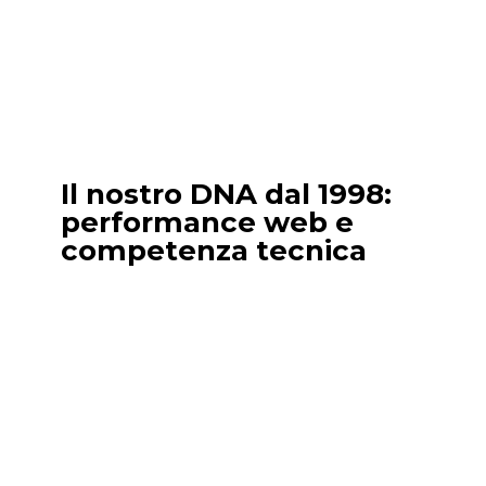
Scoprire
Il nostro DNA dal 1998:
performance web e
competenza tecnica
Affida la creazione del tuo sito web a
Internet Diffusion per ottenere un risultato
professionale e ottimizzato.