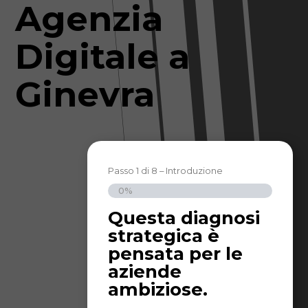
Agenzia
Digitale a
Ginevra
Passo
1
di
8
– Introduzione
0%
Questa diagnosi
È fa
strategica è
pri
pensata per le
stra
aziende
davv
ambiziose.