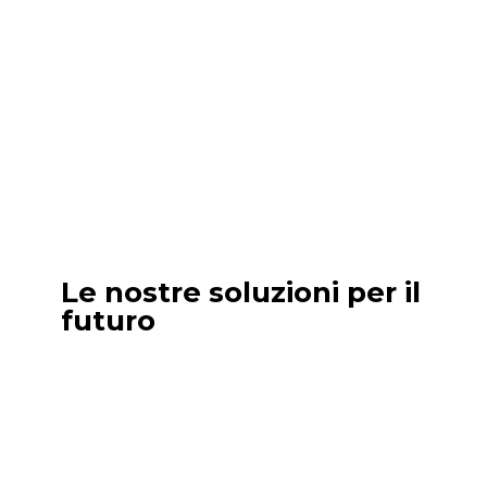
Le nostre soluzioni per il
futuro
Outsourcing Marketing
Disponi di un dipartimento marketing