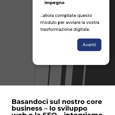
impegno
U
...allora compilate questo
B
modulo per avviare la vostra
l
trasformazione digitale.
r
N
Avanti
l
D
d
A
Basandoci sul nostro core
business – lo sviluppo
web e la SEO – integriamo