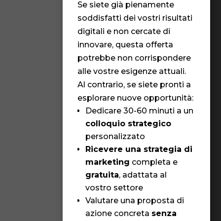
Noi 
Se siete già pienamente
cre
soddisfatti dei vostri risultati
✨ U
digitali e non cercate di
ini
innovare, questa offerta
dell
potrebbe non corrispondere
✨ Le
alle vostre esigenze attuali.
nas
Al contrario, se siete pronti a
um
esplorare nuove opportunità:
✨ Il
Dedicare 30-60 minuti a un
sup
colloquio strategico
personalizzato
Qua
Ricevere una strategia di
sfi
marketing
completa e
(Obb
gratuita
, adattata al
vostro settore
V
Valutare una proposta di
i
azione concreta
senza
m