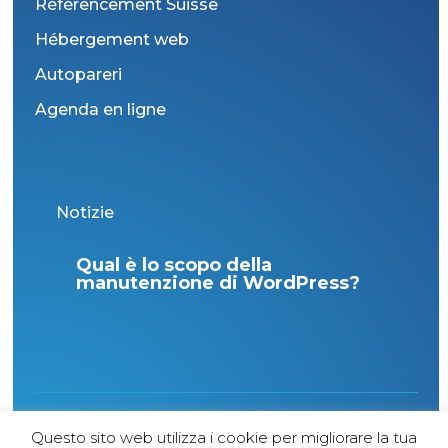
Référencement Suisse
Hébergement web
Autopareri
Agenda en ligne
Notizie
n la
Qual è lo scopo della
Fes
enza
manutenzione di WordPress?
ann
con
1998 Copyright - Tutti i diritti riservati - Agence
Questo sito web utilizza i cookie per migliorare la tua