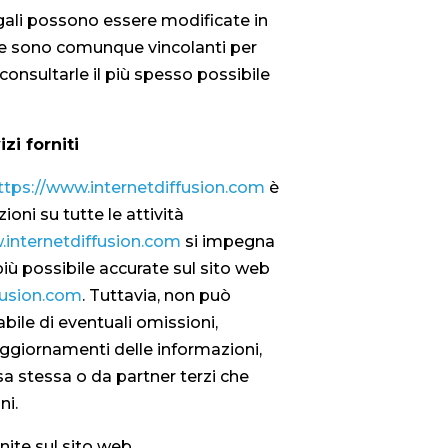
gali possono essere modificate in
e sono comunque vincolanti per
 consultarle il più spesso possibile
zi forniti
ttps://www.internetdiffusion.com
è
ioni su tutte le attività
.internetdiffusion.com
si impegna
 più possibile accurate sul sito web
fusion.com
. Tuttavia, non può
bile di eventuali omissioni,
ggiornamenti delle informazioni,
sa stessa o da partner terzi che
ni.
nite sul sito web