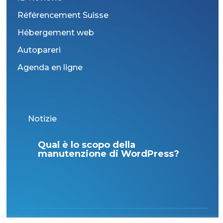
Référencement Suisse
Hébergement web
Autopareri
Agenda en ligne
Notizie
n la
Qual è lo scopo della
Int
enza
manutenzione di WordPress?
in I