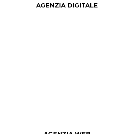
AGENZIA DIGITALE
Scopri la nostra sezione Web Agency, il tuo
partner per progetti digitali di grande
impatto. Progettiamo siti web accattivanti e
negozi di e-commerce ad alte prestazioni.
Assicurate la stabilità e la sicurezza del
vostro sito con il nostro servizio di